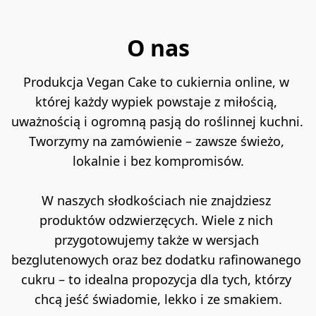
e
g
a
O nas
ń
s
Produkcja Vegan Cake to cukiernia online, w 
ki
której każdy wypiek powstaje z miłością, 
Tr
u
uważnością i ogromną pasją do roślinnej kuchni. 
s
Tworzymy na zamówienie – zawsze świeżo, 
k
lokalnie i bez kompromisów.
a
w
W naszych słodkościach nie znajdziesz 
k
produktów odzwierzęcych. Wiele z nich 
a-
C
przygotowujemy także w wersjach 
z
bezglutenowych oraz bez dodatku rafinowanego 
e
cukru – to idealna propozycja dla tych, którzy 
k
T
chcą jeść świadomie, lekko i ze smakiem.
ol
o