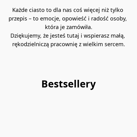
a
rt
Każde ciasto to dla nas coś więcej niż tylko 
d
W
a-
e
przepis – to emocje, opowieść i radość osoby, 
M
g
która je zamówiła.
al
a
Dziękujemy, że jesteś tutaj i wspierasz małą, 
in
ń
rękodzielniczą pracownię z wielkim sercem.
a
s
V
ki
E
B
G
u
A
e
Bestsellery
N
n
o
380.00zł
380.00zł